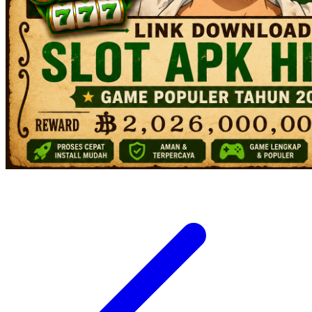
V
Veja
Vitaflow
Vtech
W
Waterland
Wellness
X
Xootz
Y
Yamatoya