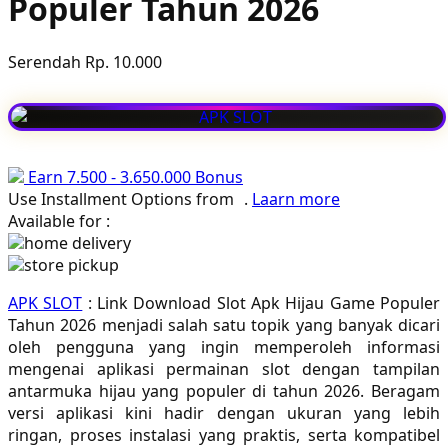
Populer Tahun 2026
Playgro
Poled Global
Serendah
Rp. 10.000
Ponycycle
Puma
Pureats
Earn
7.500
-
3.650.000
Bonus
Use Installment Options from
.
Laarn more
Q
Available for :
home delivery
QV Baby
store pickup
R
APK SLOT
: Link Download Slot Apk Hijau Game Populer
Tahun 2026 menjadi salah satu topik yang banyak dicari
Real Shades
oleh pengguna yang ingin memperoleh informasi
mengenai aplikasi permainan slot dengan tampilan
Red Castle
antarmuka hijau yang populer di tahun 2026. Beragam
versi aplikasi kini hadir dengan ukuran yang lebih
Ribbon Madness
ringan, proses instalasi yang praktis, serta kompatibel