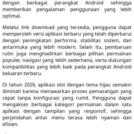
dengan berbagai perangkat Android sehingga
S
memberikan pengalaman penggunaan yang lebih
optimal.
Sebamed
Melalui link download yang tersedia, pengguna dapat
Silver Cross
memperoleh versi aplikasi terbaru yang telah diperbarui
Simply Idea
dengan peningkatan performa, stabilitas sistem, dan
antarmuka yang lebih modern. Selain itu, pembaruan
Skip Hop
rutin juga menghadirkan berbagai pilihan permainan
populer, navigasi yang lebih sederhana, serta dukungan
Spectra
kompatibilitas yang lebih baik pada perangkat Android
keluaran terbaru.
Squishmallows
Di tahun 2026, aplikasi slot dengan tema hijau semakin
Starbooks
diminati karena menawarkan proses pemasangan yang
Stick-O
cepat tanpa konfigurasi yang rumit. Pengguna dapat
mengakses berbagai kategori permainan dalam satu
Stokke
aplikasi dengan tampilan yang responsif, sehingga
perpindahan antar menu terasa lebih nyaman dan
Sudocrem
efisien.
Sumimo