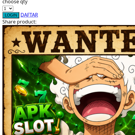
choose qty
Sunnylife
DAFTAR
LOGIN
Sun-Staches
Share product:
Swimava
T
Tommee Tippee
Trunki
Tutti Bambini
Twistshake
TY Toys
U