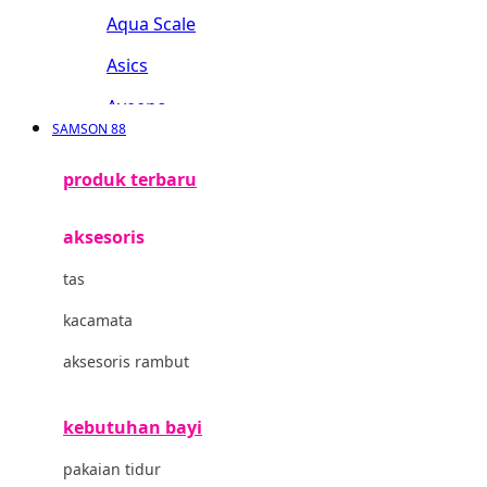
Aqua Scale
Asics
Aveeno
SAMSON 88
Awan
produk terbaru
Azetabio
aksesoris
B
tas
Baabaasheepz
kacamata
Babiators
aksesoris rambut
Baby Dove
Baby Jogger
kebutuhan bayi
Baby Rovega
pakaian tidur