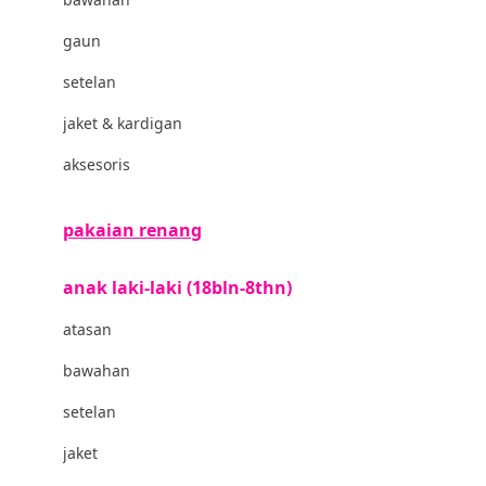
Bonnels
gaun
Bravado
setelan
Bruder
jaket & kardigan
Brush Baby
aksesoris
Buds Organics
Bugaboo
pakaian renang
Buggygear
anak laki-laki (18bln-8thn)
Bumkins
atasan
C
bawahan
Cetaphil
setelan
Chicco
jaket
Childlife