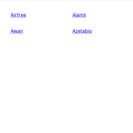
Airfree
Alamii
Awan
Azetabio