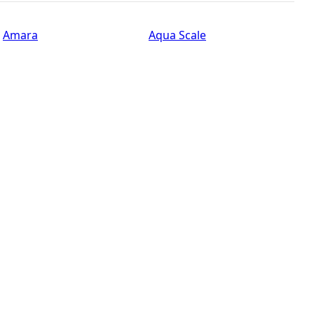
Amara
Aqua Scale