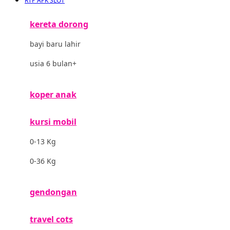
RTP APK SLOT
Drew
kereta dorong
Dr. Brown's
bayi baru lahir
E
usia 6 bulan+
ELC
Ergobaby
koper anak
Expert Care
kursi mobil
Ezyroller
0-13 Kg
F
0-36 Kg
Felt So Sweet
gendongan
Fisher Price
Flipper
travel cots