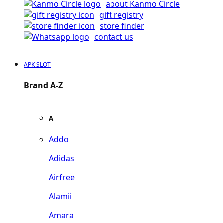
about Kanmo Circle
gift registry
store finder
contact us
APK SLOT
Brand A-Z
A
Addo
Adidas
Airfree
Alamii
Amara