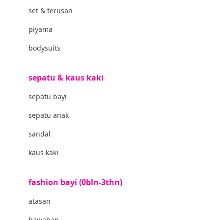
Babybee
set & terusan
Banana Boat
piyama
Banz
bodysuits
Barbie
Beaba
sepatu & kaus kaki
Beauty Barn
sepatu bayi
Bio Oil
sepatu anak
Biolane
sandal
Bite Fighters
kaus kaki
Bizzi Growin
fashion bayi (0bln-3thn)
Blackmores
atasan
Blooming Marvellous
bawahan