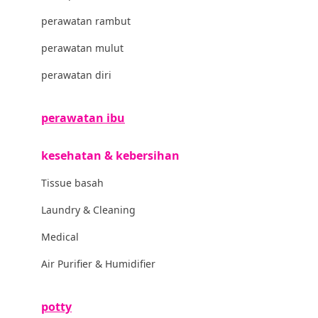
Little Miss Janis
perawatan rambut
London Taxi
perawatan mulut
Love To Dream
perawatan diri
M
perawatan ibu
Magformers
kesehatan & kebersihan
Mama's Choice
Tissue basah
Mamas&Papas
Laundry & Cleaning
Mamaway
Medical
Maxi Cosi
Air Purifier & Humidifier
Megabloks
Micro
potty