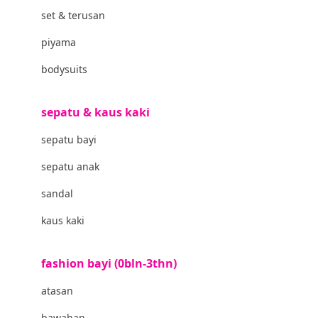
Babybee
set & terusan
Banana Boat
piyama
Banz
bodysuits
Barbie
Beaba
sepatu & kaus kaki
Beauty Barn
sepatu bayi
Bio Oil
sepatu anak
Biolane
sandal
Bite Fighters
kaus kaki
Bizzi Growin
fashion bayi (0bln-3thn)
Blackmores
atasan
Blooming Marvellous
bawahan