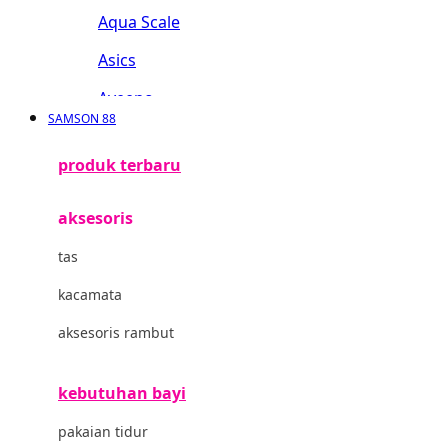
Aqua Scale
Asics
Aveeno
SAMSON 88
Awan
produk terbaru
Azetabio
aksesoris
B
tas
Baabaasheepz
kacamata
Babiators
aksesoris rambut
Baby Dove
Baby Jogger
kebutuhan bayi
Baby Rovega
pakaian tidur