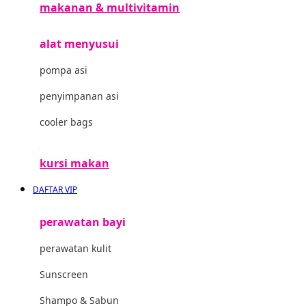
makanan & multivitamin
Joolz
alat menyusui
Jujube
pompa asi
K
penyimpanan asi
Kiddycuts
cooler bags
Kumon
L
kursi makan
Leapfrog
DAFTAR VIP
Leclerc
perawatan bayi
Lee Vierra
perawatan kulit
Lillebaby
Sunscreen
Little Bird Told Me
Shampo & Sabun