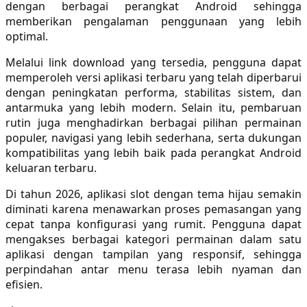
dengan berbagai perangkat Android sehingga
S
memberikan pengalaman penggunaan yang lebih
optimal.
Sebamed
Melalui link download yang tersedia, pengguna dapat
Silver Cross
memperoleh versi aplikasi terbaru yang telah diperbarui
Simply Idea
dengan peningkatan performa, stabilitas sistem, dan
antarmuka yang lebih modern. Selain itu, pembaruan
Skip Hop
rutin juga menghadirkan berbagai pilihan permainan
populer, navigasi yang lebih sederhana, serta dukungan
Spectra
kompatibilitas yang lebih baik pada perangkat Android
keluaran terbaru.
Squishmallows
Di tahun 2026, aplikasi slot dengan tema hijau semakin
Starbooks
diminati karena menawarkan proses pemasangan yang
Stick-O
cepat tanpa konfigurasi yang rumit. Pengguna dapat
mengakses berbagai kategori permainan dalam satu
Stokke
aplikasi dengan tampilan yang responsif, sehingga
perpindahan antar menu terasa lebih nyaman dan
Sudocrem
efisien.
Sumimo