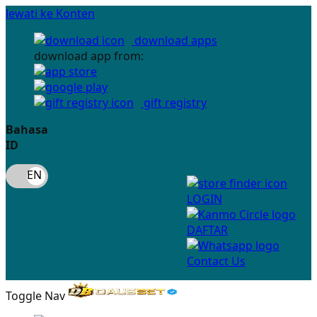
lewati ke Konten
download apps
download app from:
gift registry
Bahasa
ID
LOGIN
DAFTAR
Contact Us
Toggle Nav