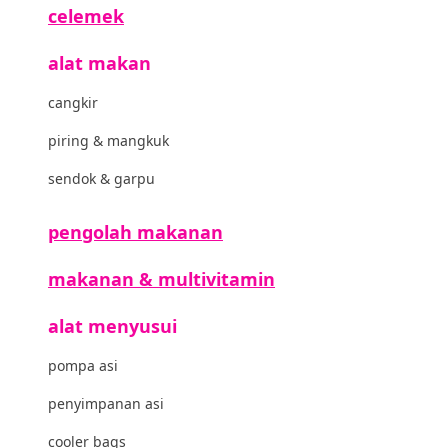
celemek
alat makan
cangkir
piring & mangkuk
sendok & garpu
pengolah makanan
makanan & multivitamin
alat menyusui
pompa asi
penyimpanan asi
cooler bags