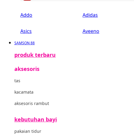
Addo
Adidas
Asics
Aveeno
SAMSON 88
produk terbaru
aksesoris
tas
kacamata
aksesoris rambut
kebutuhan bayi
pakaian tidur