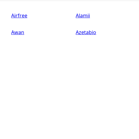
Airfree
Alamii
Awan
Azetabio