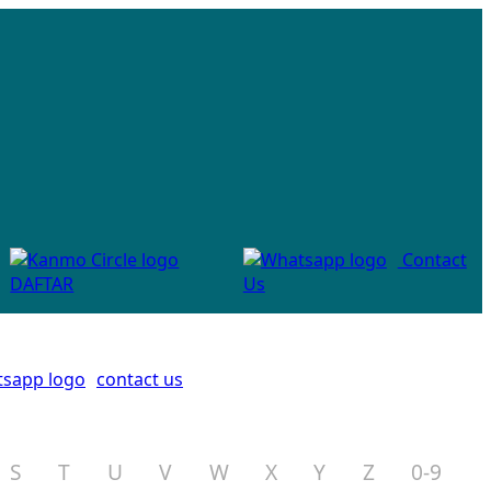
Contact
DAFTAR
Us
contact us
S
T
U
V
W
X
Y
Z
0-9