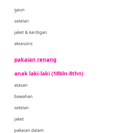
gaun
setelan
jaket & kardigan
aksesoris
pakaian renang
anak laki-laki (18bln-8thn)
atasan
bawahan
setelan
jaket
pakaian dalam