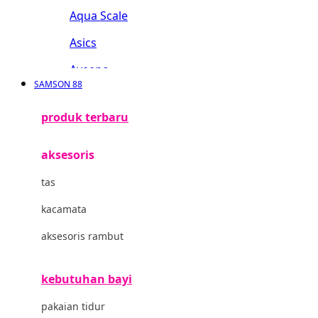
Aqua Scale
Asics
Aveeno
SAMSON 88
Awan
produk terbaru
Azetabio
aksesoris
B
tas
Baabaasheepz
kacamata
Babiators
aksesoris rambut
Baby Dove
Baby Jogger
kebutuhan bayi
Baby Rovega
pakaian tidur