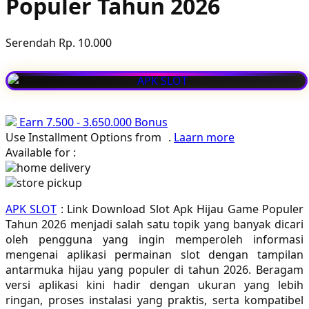
Populer Tahun 2026
Playgro
Poled Global
Serendah
Rp. 10.000
Ponycycle
Puma
Pureats
Earn
7.500
-
3.650.000
Bonus
Use Installment Options from
.
Laarn more
Q
Available for :
home delivery
QV Baby
store pickup
R
APK SLOT
: Link Download Slot Apk Hijau Game Populer
Tahun 2026 menjadi salah satu topik yang banyak dicari
Real Shades
oleh pengguna yang ingin memperoleh informasi
mengenai aplikasi permainan slot dengan tampilan
Red Castle
antarmuka hijau yang populer di tahun 2026. Beragam
versi aplikasi kini hadir dengan ukuran yang lebih
Ribbon Madness
ringan, proses instalasi yang praktis, serta kompatibel