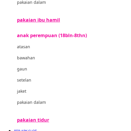
pakaian dalam
Clevamama
pakaian ibu hamil
Cocolatte
Cottonseeds
anak perempuan (18bln-8thn)
Cozy N Safe
atasan
Crane
bawahan
Cybex
gaun
D
setelan
Dae Organics
jaket
Docare
pakaian dalam
Doona
pakaian tidur
Down To Earth