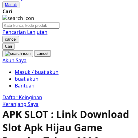
Masuk
Nordic Natural
Cari
Nuby
Nuna
Pencarian Lanjutan
cancel
O
Cari
cancel
Oh Ma Grain
Akun Saya
Okiedog
Masuk / buat akun
buat akun
P
Bantuan
Peachy
Daftar Keinginan
Keranjang Saya
Phil & Ted's
APK SLOT : Link Download
Philips Avent
Slot Apk Hijau Game
Pigeon