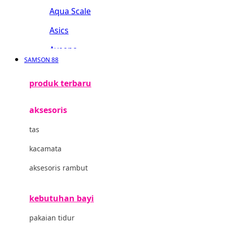
Aqua Scale
Asics
Aveeno
SAMSON 88
Awan
produk terbaru
Azetabio
aksesoris
B
tas
Baabaasheepz
kacamata
Babiators
aksesoris rambut
Baby Dove
Baby Jogger
kebutuhan bayi
Baby Rovega
pakaian tidur