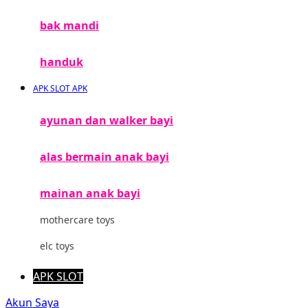
MiDeer
bak mandi
Mimi & Lula
Mini Monkey
handuk
Moby
APK SLOT APK
Momami
ayunan dan walker bayi
Mothercare
alas bermain anak bayi
Mustela
My Buddy Tag
mainan anak bayi
My K
mothercare toys
N
elc toys
Naif
APK SLOT
Nike
Akun Saya