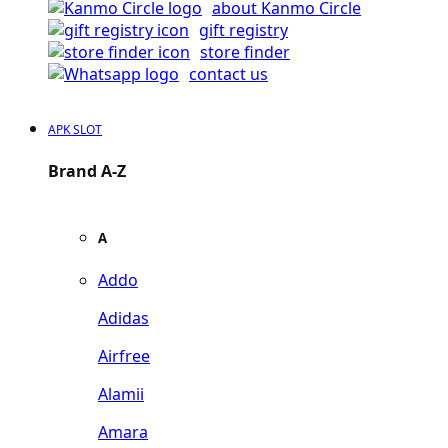
about Kanmo Circle
gift registry
store finder
contact us
APK SLOT
Brand A-Z
A
Addo
Adidas
Airfree
Alamii
Amara