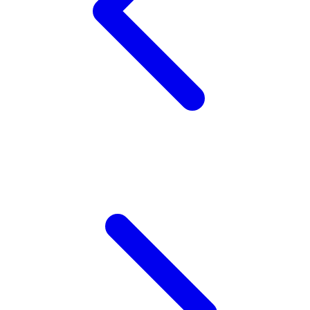
Z
Zaxy
Zoggs
0-9
4Moms
59S