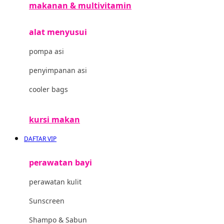
makanan & multivitamin
Joolz
alat menyusui
Jujube
pompa asi
K
penyimpanan asi
Kiddycuts
cooler bags
Kumon
L
kursi makan
Leapfrog
DAFTAR VIP
Leclerc
perawatan bayi
Lee Vierra
perawatan kulit
Lillebaby
Sunscreen
Little Bird Told Me
Shampo & Sabun