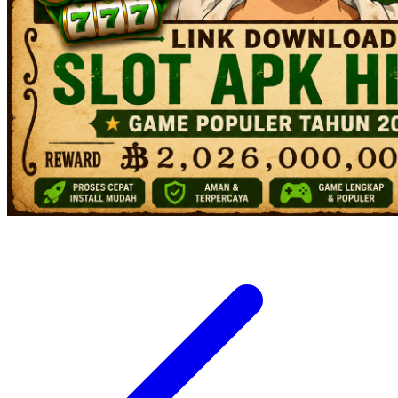
V
Veja
Vitaflow
Vtech
W
Waterland
Wellness
X
Xootz
Y
Yamatoya