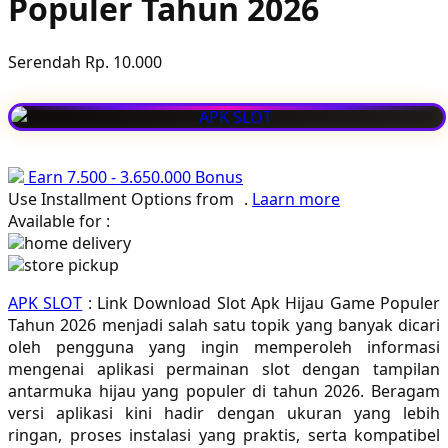
Populer Tahun 2026
Playgro
Poled Global
Serendah
Rp. 10.000
Ponycycle
Puma
Pureats
Earn
7.500
-
3.650.000
Bonus
Use Installment Options from
.
Laarn more
Q
Available for :
home delivery
QV Baby
store pickup
R
APK SLOT
: Link Download Slot Apk Hijau Game Populer
Tahun 2026 menjadi salah satu topik yang banyak dicari
Real Shades
oleh pengguna yang ingin memperoleh informasi
mengenai aplikasi permainan slot dengan tampilan
Red Castle
antarmuka hijau yang populer di tahun 2026. Beragam
versi aplikasi kini hadir dengan ukuran yang lebih
Ribbon Madness
ringan, proses instalasi yang praktis, serta kompatibel