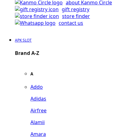
about Kanmo Circle
gift registry
store finder
contact us
APK SLOT
Brand A-Z
A
Addo
Adidas
Airfree
Alamii
Amara