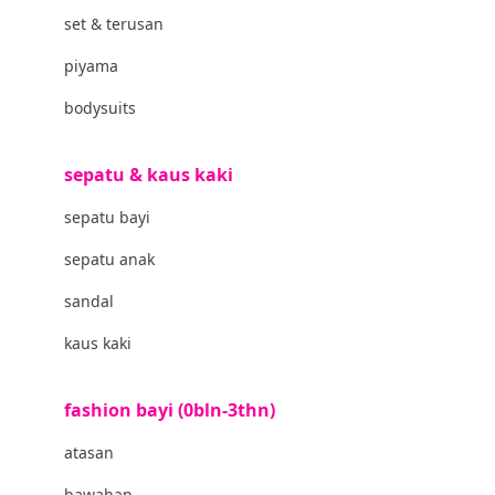
Babybee
set & terusan
Banana Boat
piyama
Banz
bodysuits
Barbie
Beaba
sepatu & kaus kaki
Beauty Barn
sepatu bayi
Bio Oil
sepatu anak
Biolane
sandal
Bite Fighters
kaus kaki
Bizzi Growin
fashion bayi (0bln-3thn)
Blackmores
atasan
Blooming Marvellous
bawahan