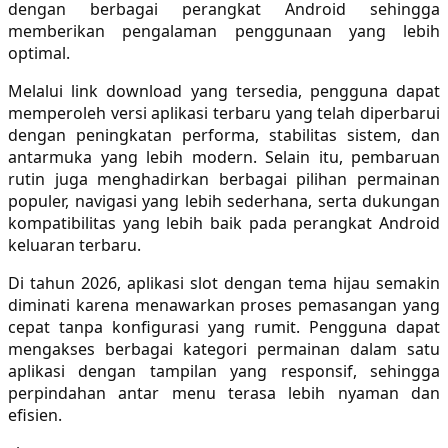
dengan berbagai perangkat Android sehingga
S
memberikan pengalaman penggunaan yang lebih
optimal.
Sebamed
Melalui link download yang tersedia, pengguna dapat
Silver Cross
memperoleh versi aplikasi terbaru yang telah diperbarui
Simply Idea
dengan peningkatan performa, stabilitas sistem, dan
antarmuka yang lebih modern. Selain itu, pembaruan
Skip Hop
rutin juga menghadirkan berbagai pilihan permainan
populer, navigasi yang lebih sederhana, serta dukungan
Spectra
kompatibilitas yang lebih baik pada perangkat Android
keluaran terbaru.
Squishmallows
Di tahun 2026, aplikasi slot dengan tema hijau semakin
Starbooks
diminati karena menawarkan proses pemasangan yang
Stick-O
cepat tanpa konfigurasi yang rumit. Pengguna dapat
mengakses berbagai kategori permainan dalam satu
Stokke
aplikasi dengan tampilan yang responsif, sehingga
perpindahan antar menu terasa lebih nyaman dan
Sudocrem
efisien.
Sumimo