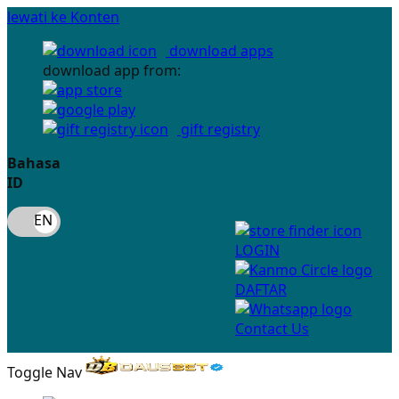
lewati ke Konten
download apps
download app from:
gift registry
Bahasa
ID
LOGIN
DAFTAR
Contact Us
Toggle Nav