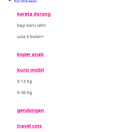
RTP APK SLOT
Drew
kereta dorong
Dr. Brown's
bayi baru lahir
E
usia 6 bulan+
ELC
Ergobaby
koper anak
Expert Care
kursi mobil
Ezyroller
0-13 Kg
F
0-36 Kg
Felt So Sweet
gendongan
Fisher Price
Flipper
travel cots