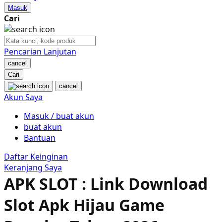
Masuk
Nordic Natural
Cari
Nuby
Nuna
Pencarian Lanjutan
cancel
O
Cari
cancel
Oh Ma Grain
Akun Saya
Okiedog
Masuk / buat akun
buat akun
P
Bantuan
Peachy
Daftar Keinginan
Keranjang Saya
Phil & Ted's
APK SLOT : Link Download
Philips Avent
Slot Apk Hijau Game
Pigeon