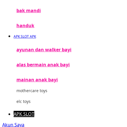
MiDeer
bak mandi
Mimi & Lula
Mini Monkey
handuk
Moby
APK SLOT APK
Momami
ayunan dan walker bayi
Mothercare
alas bermain anak bayi
Mustela
My Buddy Tag
mainan anak bayi
My K
mothercare toys
N
elc toys
Naif
APK SLOT
Nike
Akun Saya