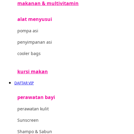
makanan & multivitamin
Joolz
alat menyusui
Jujube
pompa asi
K
penyimpanan asi
Kiddycuts
cooler bags
Kumon
L
kursi makan
Leapfrog
DAFTAR VIP
Leclerc
perawatan bayi
Lee Vierra
perawatan kulit
Lillebaby
Sunscreen
Little Bird Told Me
Shampo & Sabun