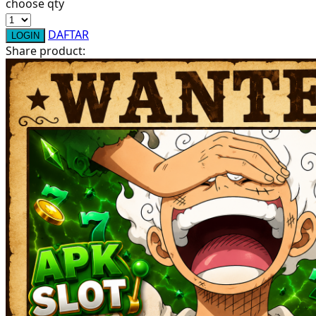
choose qty
Sunnylife
DAFTAR
LOGIN
Sun-Staches
Share product:
Swimava
T
Tommee Tippee
Trunki
Tutti Bambini
Twistshake
TY Toys
U