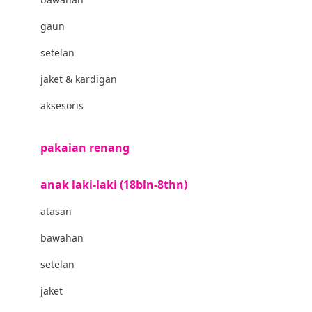
Bonnels
gaun
Bravado
setelan
Bruder
jaket & kardigan
Brush Baby
aksesoris
Buds Organics
Bugaboo
pakaian renang
Buggygear
anak laki-laki (18bln-8thn)
Bumkins
atasan
C
bawahan
Cetaphil
setelan
Chicco
jaket
Childlife