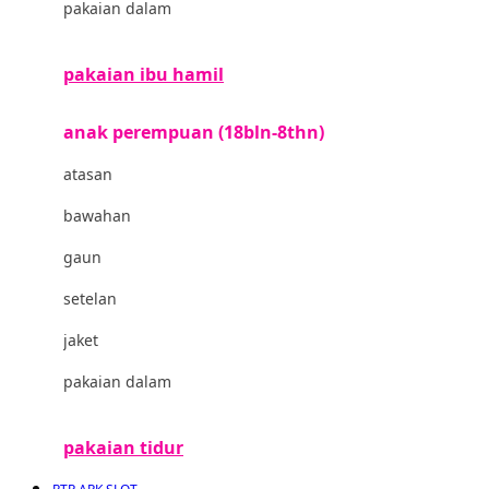
pakaian dalam
Clevamama
pakaian ibu hamil
Cocolatte
Cottonseeds
anak perempuan (18bln-8thn)
Cozy N Safe
atasan
Crane
bawahan
Cybex
gaun
D
setelan
Dae Organics
jaket
Docare
pakaian dalam
Doona
pakaian tidur
Down To Earth