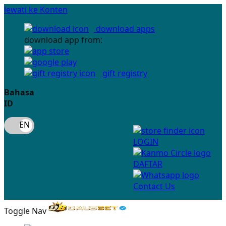
lewati ke Konten
download apps
download app from:
gift registry
Bahasa
ID
LOGIN
DAFTAR
Contact Us
Toggle Nav