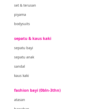
Babybee
set & terusan
Banana Boat
piyama
Banz
bodysuits
Barbie
Beaba
sepatu & kaus kaki
Beauty Barn
sepatu bayi
Bio Oil
sepatu anak
Biolane
sandal
Bite Fighters
kaus kaki
Bizzi Growin
fashion bayi (0bln-3thn)
Blackmores
atasan
Blooming Marvellous
bawahan