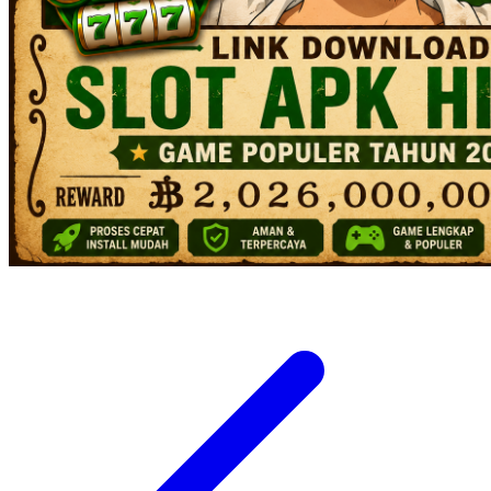
V
Veja
Vitaflow
Vtech
W
Waterland
Wellness
X
Xootz
Y
Yamatoya