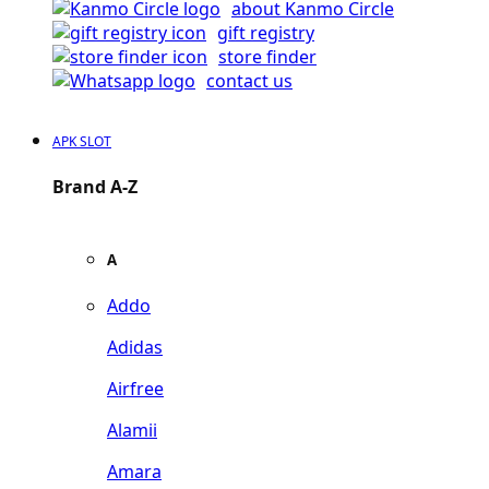
about Kanmo Circle
gift registry
store finder
contact us
APK SLOT
Brand A-Z
A
Addo
Adidas
Airfree
Alamii
Amara