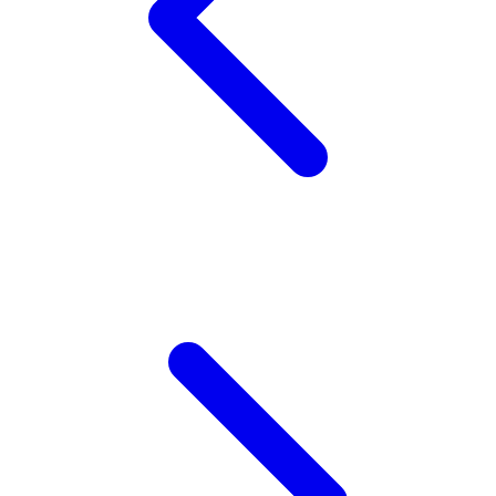
Z
Zaxy
Zoggs
0-9
4Moms
59S