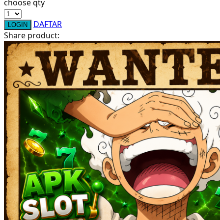
choose qty
Sunnylife
DAFTAR
LOGIN
Sun-Staches
Share product:
Swimava
T
Tommee Tippee
Trunki
Tutti Bambini
Twistshake
TY Toys
U