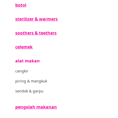
botol
Havaianas
sterilizer & warmers
Hegen
Hot Wheels
soothers & teethers
Hybrid
celemek
I
alat makan
Inlacta DHA
cangkir
Interlac
piring & mangkuk
Ivenet
sendok & garpu
J
Jack N Jill
pengolah makanan
Joie