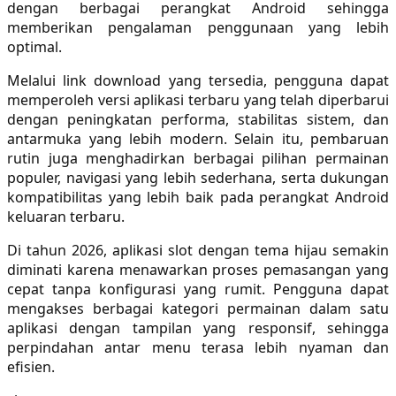
dengan berbagai perangkat Android sehingga
S
memberikan pengalaman penggunaan yang lebih
optimal.
Sebamed
Melalui link download yang tersedia, pengguna dapat
Silver Cross
memperoleh versi aplikasi terbaru yang telah diperbarui
Simply Idea
dengan peningkatan performa, stabilitas sistem, dan
antarmuka yang lebih modern. Selain itu, pembaruan
Skip Hop
rutin juga menghadirkan berbagai pilihan permainan
populer, navigasi yang lebih sederhana, serta dukungan
Spectra
kompatibilitas yang lebih baik pada perangkat Android
keluaran terbaru.
Squishmallows
Di tahun 2026, aplikasi slot dengan tema hijau semakin
Starbooks
diminati karena menawarkan proses pemasangan yang
Stick-O
cepat tanpa konfigurasi yang rumit. Pengguna dapat
mengakses berbagai kategori permainan dalam satu
Stokke
aplikasi dengan tampilan yang responsif, sehingga
perpindahan antar menu terasa lebih nyaman dan
Sudocrem
efisien.
Sumimo