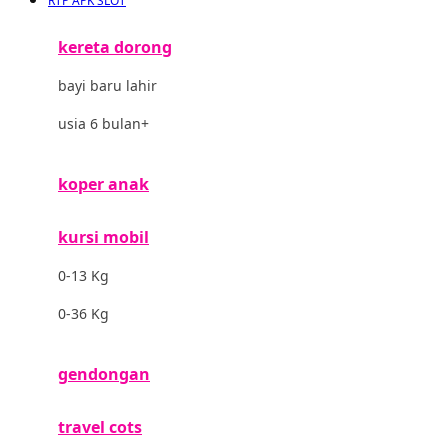
RTP APK SLOT
Drew
kereta dorong
Dr. Brown's
bayi baru lahir
E
usia 6 bulan+
ELC
Ergobaby
koper anak
Expert Care
kursi mobil
Ezyroller
0-13 Kg
F
0-36 Kg
Felt So Sweet
gendongan
Fisher Price
Flipper
travel cots