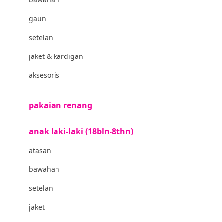
Bonnels
gaun
Bravado
setelan
Bruder
jaket & kardigan
Brush Baby
aksesoris
Buds Organics
Bugaboo
pakaian renang
Buggygear
anak laki-laki (18bln-8thn)
Bumkins
atasan
C
bawahan
Cetaphil
setelan
Chicco
jaket
Childlife