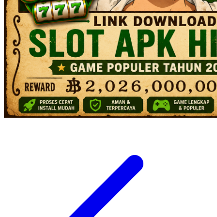
V
Veja
Vitaflow
Vtech
W
Waterland
Wellness
X
Xootz
Y
Yamatoya