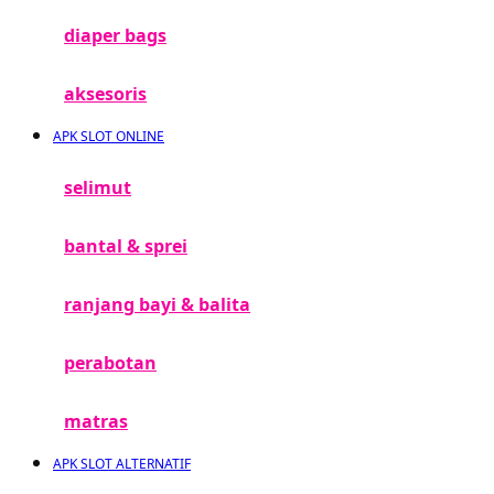
Friends Of Sally
diaper bags
G
aksesoris
Gb
APK SLOT ONLINE
Geko
Graco
selimut
Gund
bantal & sprei
H
ranjang bayi & balita
Habbie
perabotan
Haenim
Happy Horse
matras
Happy Tummy
APK SLOT ALTERNATIF
Hauck