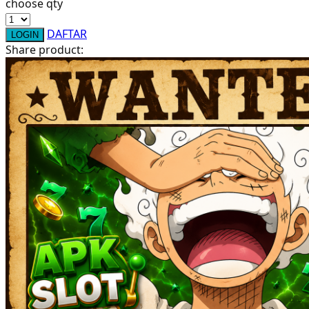
choose qty
Sunnylife
DAFTAR
LOGIN
Sun-Staches
Share product:
Swimava
T
Tommee Tippee
Trunki
Tutti Bambini
Twistshake
TY Toys
U