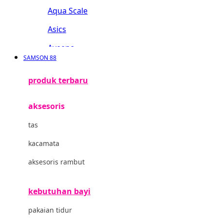
Aqua Scale
Asics
Aveeno
SAMSON 88
Awan
produk terbaru
Azetabio
aksesoris
B
tas
Baabaasheepz
kacamata
Babiators
aksesoris rambut
Baby Dove
Baby Jogger
kebutuhan bayi
Baby Rovega
pakaian tidur