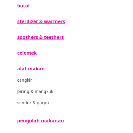
botol
Havaianas
sterilizer & warmers
Hegen
Hot Wheels
soothers & teethers
Hybrid
celemek
I
alat makan
Inlacta DHA
cangkir
Interlac
piring & mangkuk
Ivenet
sendok & garpu
J
Jack N Jill
pengolah makanan
Joie