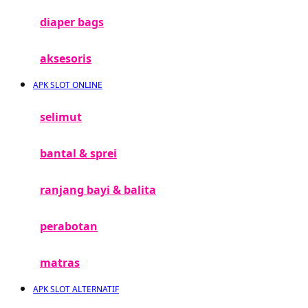
Friends Of Sally
diaper bags
G
aksesoris
Gb
APK SLOT ONLINE
Geko
Graco
selimut
Gund
bantal & sprei
H
ranjang bayi & balita
Habbie
perabotan
Haenim
Happy Horse
matras
Happy Tummy
APK SLOT ALTERNATIF
Hauck