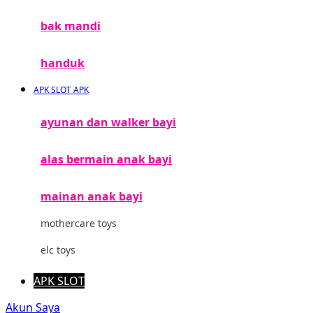
MiDeer
bak mandi
Mimi & Lula
Mini Monkey
handuk
Moby
APK SLOT APK
Momami
ayunan dan walker bayi
Mothercare
alas bermain anak bayi
Mustela
My Buddy Tag
mainan anak bayi
My K
mothercare toys
N
elc toys
Naif
APK SLOT
Nike
Akun Saya