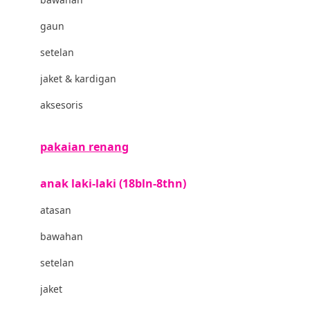
Bonnels
gaun
Bravado
setelan
Bruder
jaket & kardigan
Brush Baby
aksesoris
Buds Organics
Bugaboo
pakaian renang
Buggygear
anak laki-laki (18bln-8thn)
Bumkins
atasan
C
bawahan
Cetaphil
setelan
Chicco
jaket
Childlife