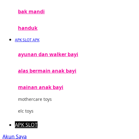
MiDeer
bak mandi
Mimi & Lula
Mini Monkey
handuk
Moby
APK SLOT APK
Momami
ayunan dan walker bayi
Mothercare
alas bermain anak bayi
Mustela
My Buddy Tag
mainan anak bayi
My K
mothercare toys
N
elc toys
Naif
APK SLOT
Nike
Akun Saya