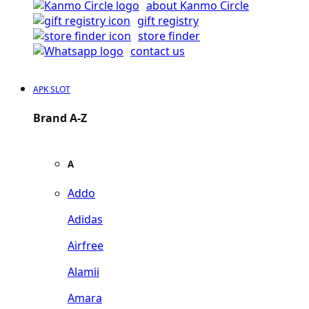
about Kanmo Circle
gift registry
store finder
contact us
APK SLOT
Brand A-Z
A
Addo
Adidas
Airfree
Alamii
Amara