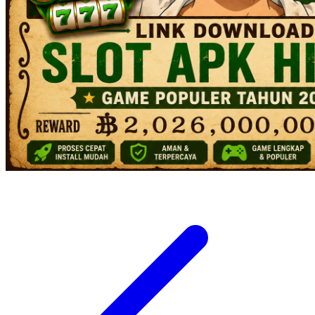
V
Veja
Vitaflow
Vtech
W
Waterland
Wellness
X
Xootz
Y
Yamatoya