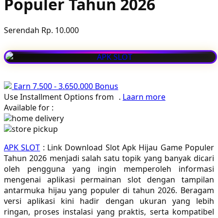
Populer Tahun 2026
Playgro
Poled Global
Serendah
Rp. 10.000
Ponycycle
Puma
Pureats
Earn
7.500
-
3.650.000
Bonus
Use Installment Options from
.
Laarn more
Q
Available for :
home delivery
QV Baby
store pickup
R
APK SLOT
: Link Download Slot Apk Hijau Game Populer
Tahun 2026 menjadi salah satu topik yang banyak dicari
Real Shades
oleh pengguna yang ingin memperoleh informasi
mengenai aplikasi permainan slot dengan tampilan
Red Castle
antarmuka hijau yang populer di tahun 2026. Beragam
versi aplikasi kini hadir dengan ukuran yang lebih
Ribbon Madness
ringan, proses instalasi yang praktis, serta kompatibel