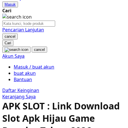
Masuk
Nordic Natural
Cari
Nuby
Nuna
Pencarian Lanjutan
cancel
O
Cari
cancel
Oh Ma Grain
Akun Saya
Okiedog
Masuk / buat akun
buat akun
P
Bantuan
Peachy
Daftar Keinginan
Keranjang Saya
Phil & Ted's
APK SLOT : Link Download
Philips Avent
Slot Apk Hijau Game
Pigeon