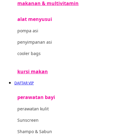
makanan & multivitamin
Joolz
alat menyusui
Jujube
pompa asi
K
penyimpanan asi
Kiddycuts
cooler bags
Kumon
L
kursi makan
Leapfrog
DAFTAR VIP
Leclerc
perawatan bayi
Lee Vierra
perawatan kulit
Lillebaby
Sunscreen
Little Bird Told Me
Shampo & Sabun