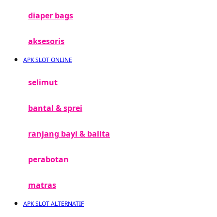
Friends Of Sally
diaper bags
G
aksesoris
Gb
APK SLOT ONLINE
Geko
Graco
selimut
Gund
bantal & sprei
H
ranjang bayi & balita
Habbie
perabotan
Haenim
Happy Horse
matras
Happy Tummy
APK SLOT ALTERNATIF
Hauck