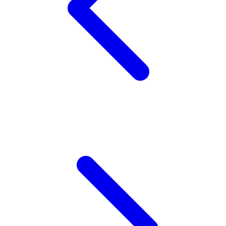
Z
Zaxy
Zoggs
0-9
4Moms
59S