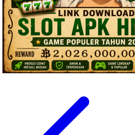
V
Veja
Vitaflow
Vtech
W
Waterland
Wellness
X
Xootz
Y
Yamatoya