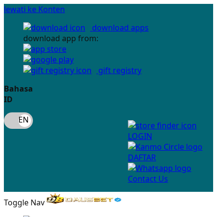
lewati ke Konten
download apps
download app from:
gift registry
Bahasa
ID
LOGIN
DAFTAR
Contact Us
Toggle Nav