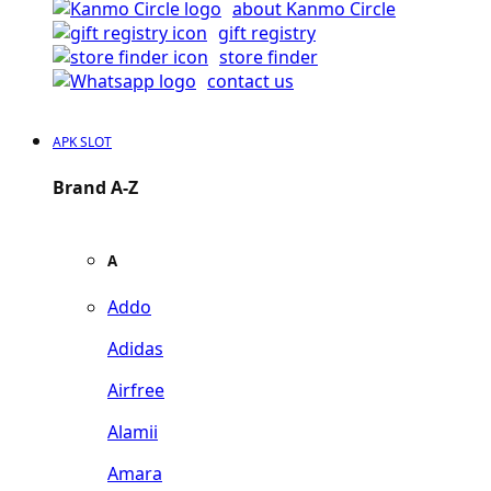
about Kanmo Circle
gift registry
store finder
contact us
APK SLOT
Brand A-Z
A
Addo
Adidas
Airfree
Alamii
Amara