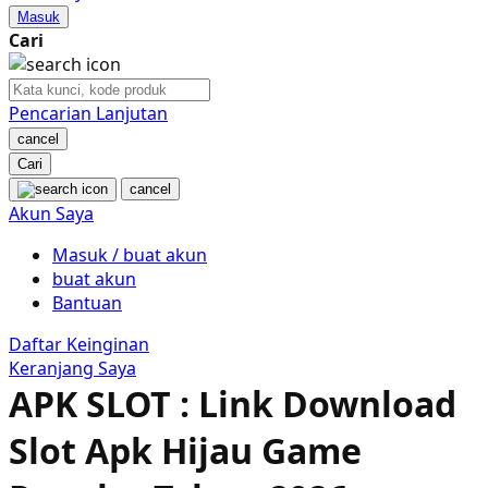
Masuk
Nordic Natural
Cari
Nuby
Nuna
Pencarian Lanjutan
cancel
O
Cari
cancel
Oh Ma Grain
Akun Saya
Okiedog
Masuk / buat akun
buat akun
P
Bantuan
Peachy
Daftar Keinginan
Keranjang Saya
Phil & Ted's
APK SLOT : Link Download
Philips Avent
Slot Apk Hijau Game
Pigeon