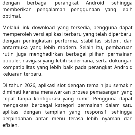
dengan berbagai perangkat Android sehingga
S
memberikan pengalaman penggunaan yang lebih
optimal.
Sebamed
Melalui link download yang tersedia, pengguna dapat
Silver Cross
memperoleh versi aplikasi terbaru yang telah diperbarui
Simply Idea
dengan peningkatan performa, stabilitas sistem, dan
antarmuka yang lebih modern. Selain itu, pembaruan
Skip Hop
rutin juga menghadirkan berbagai pilihan permainan
populer, navigasi yang lebih sederhana, serta dukungan
Spectra
kompatibilitas yang lebih baik pada perangkat Android
keluaran terbaru.
Squishmallows
Di tahun 2026, aplikasi slot dengan tema hijau semakin
Starbooks
diminati karena menawarkan proses pemasangan yang
Stick-O
cepat tanpa konfigurasi yang rumit. Pengguna dapat
mengakses berbagai kategori permainan dalam satu
Stokke
aplikasi dengan tampilan yang responsif, sehingga
perpindahan antar menu terasa lebih nyaman dan
Sudocrem
efisien.
Sumimo