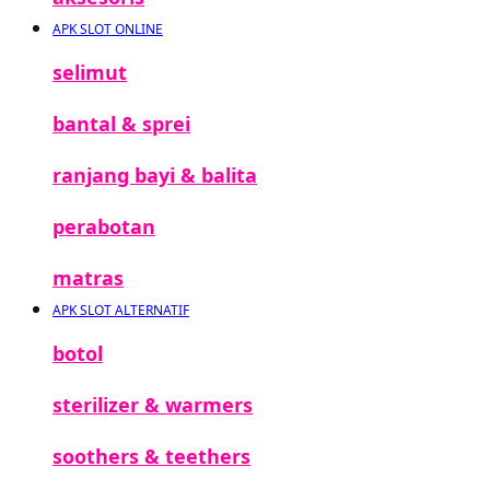
APK SLOT ONLINE
selimut
bantal & sprei
ranjang bayi & balita
perabotan
matras
APK SLOT ALTERNATIF
botol
sterilizer & warmers
soothers & teethers