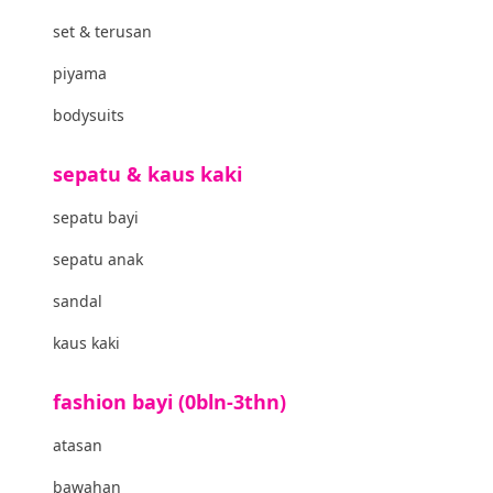
set & terusan
piyama
bodysuits
sepatu & kaus kaki
sepatu bayi
sepatu anak
sandal
kaus kaki
fashion bayi (0bln-3thn)
atasan
bawahan