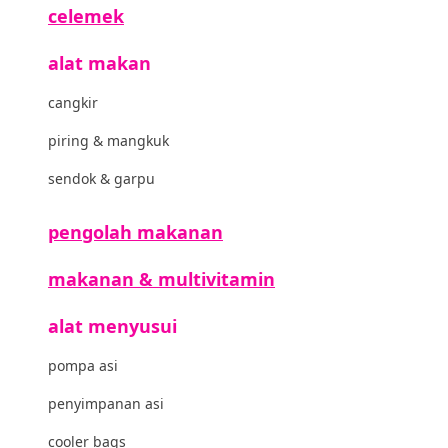
celemek
alat makan
cangkir
piring & mangkuk
sendok & garpu
pengolah makanan
makanan & multivitamin
alat menyusui
pompa asi
penyimpanan asi
cooler bags