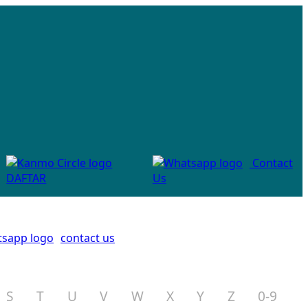
Contact
DAFTAR
Us
contact us
S
T
U
V
W
X
Y
Z
0-9