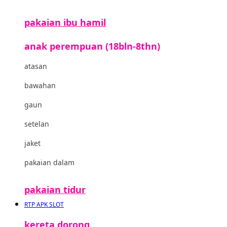
pakaian ibu hamil
anak perempuan (18bln-8thn)
atasan
bawahan
gaun
setelan
jaket
pakaian dalam
pakaian tidur
RTP APK SLOT
kereta dorong