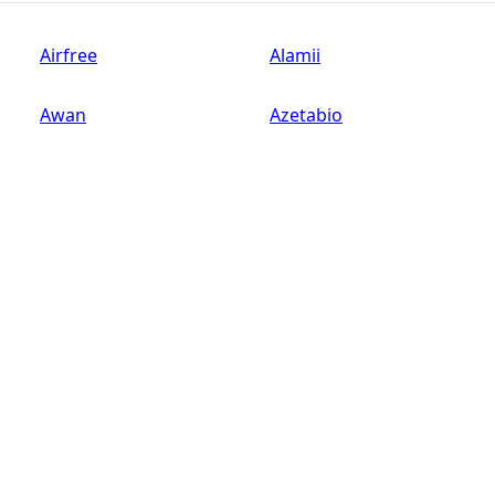
Airfree
Alamii
Awan
Azetabio